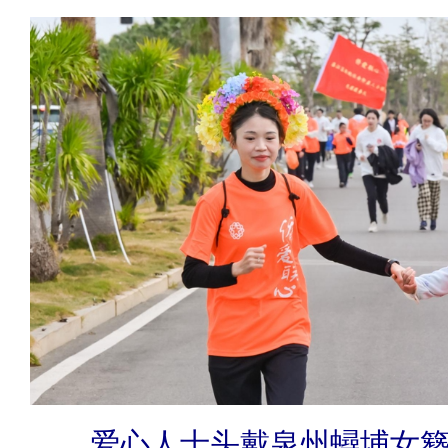
爱心人士头戴泉州蟳埔女