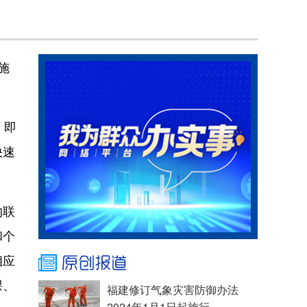
施
，即
快速
的联
和个
相应
课、
福建修订气象灾害防御办法
2024年1月1日起施行