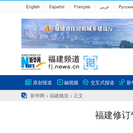
English
Español
Français
عربى
Русски
原创报道
融视频
交互式报道
新
新华网
>
福建频道
> 正文
福建修订