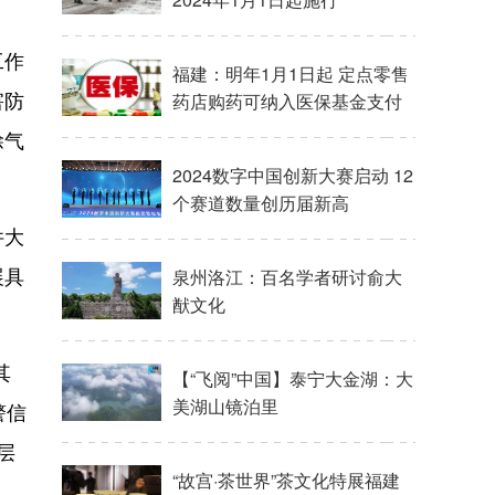
工作
福建：明年1月1日起 定点零售
害防
药店购药可纳入医保基金支付
除气
2024数字中国创新大赛启动 12
个赛道数量创历届新高
件大
展具
泉州洛江：百名学者研讨俞大
猷文化
其
【“飞阅”中国】泰宁大金湖：大
美湖山镜泊里
警信
层
“故宫·茶世界”茶文化特展福建