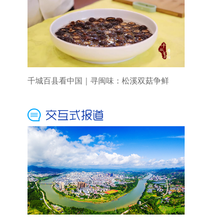
千城百县看中国｜寻闽味：松溪双菇争鲜