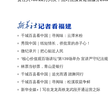
千城百县看中国｜寻闽味：云潭米粉
秀我中国｜纸短情长，侨批里的赤子心！
微纪录片｜把心贴近人民
“核心价值观百场讲坛”第139场举办 宣讲严守纪法
林票当钞票，青山是银行
千城百县看中国｜追光而遇 踏舞同行
千城百县看中国｜寻闽味：松溪双菇争鲜
新华全媒+丨写在龙龙高铁龙武段开通运营之际