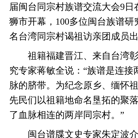
届闽台同宗村族谱交流大会9日
狮市开幕，100多位闽台族谱研
名台湾同宗村谒祖访亲团成员
祖籍福建晋江、来自台湾彰
究专家蒋敏全说：“族谱是连接
脉的脐带。为纪念原乡、缅怀
先民们以祖籍地命名垦拓的聚
了血脉相连的两岸同宗村。”
闽台谱牒文史专家朱定波介