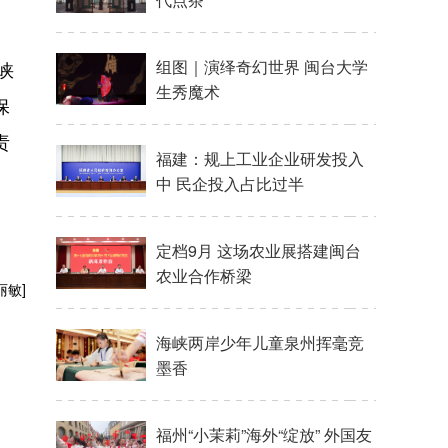
组图｜演绎奇幻世界 闽台大学
峡
生秀魔术
保
责
福建：规上工业企业研发投入
中 民企投入占比过半
定档9月 这场农业展搭建闽台
农业合作桥梁
丽敏]
海峡两岸少年儿童泉州挥毫竞
墨香
福州“小茉莉”海外“绽放” 外国友