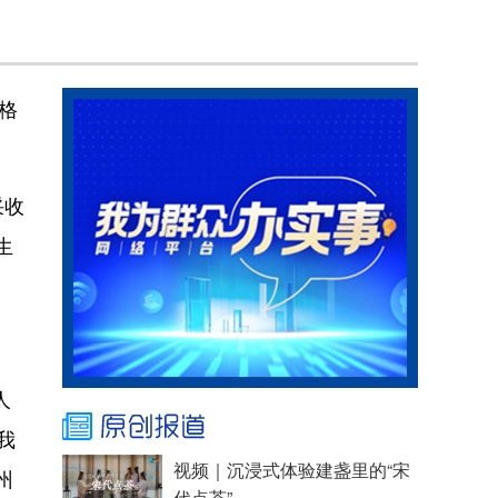
格
采收
生
。
人
我
视频｜沉浸式体验建盏里的“宋
州
代点茶”