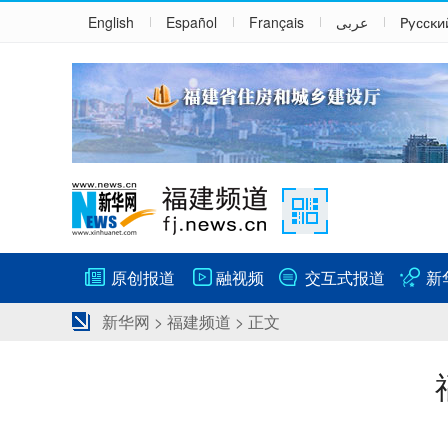
English
Español
Français
عربى
Русски
原创报道
融视频
交互式报道
新
新华网
>
福建频道
> 正文