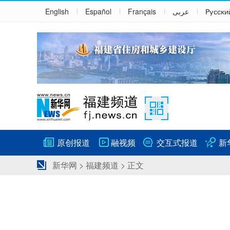
English
Español
Français
عربى
Русски
原创报道
融视频
交互式报道
新
新华网
>
福建频道
> 正文