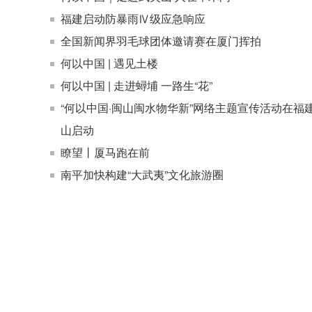
福建启动防暴雨Ⅳ级应急响应
全国新闻界羽毛球团体邀请赛在厦门挥拍
何以中国 | 遇见土楼
何以中国 | 走进蟳埔 一路生“花”
“何以中国·闽山闽水物华新”网络主题宣传活动在福
山启动
瞭望丨厦马跑在前
南平加快构建“大武夷”文化旅游圈