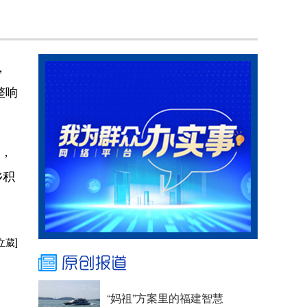
，
整响
醒，
乡积
立葳]