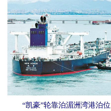
“凯豪”轮靠泊湄洲湾港泊