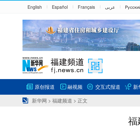
English
Español
Français
عربى
Русски
原创报道
融视频
交互式报道
新
新华网
>
福建频道
> 正文
福