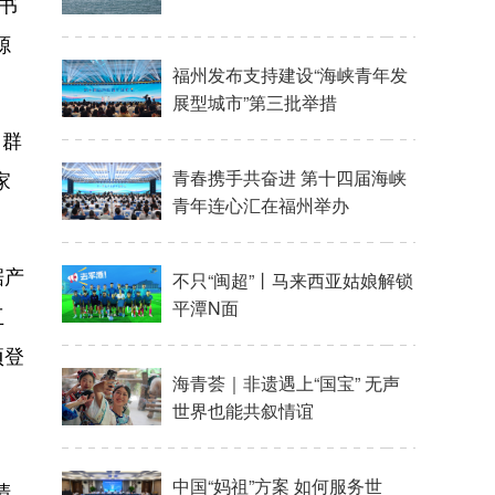
书
源
，群
家
据产
互
项登
清