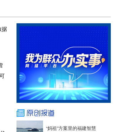
数据
营
可