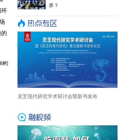
闭环
场
通的
陈醉]