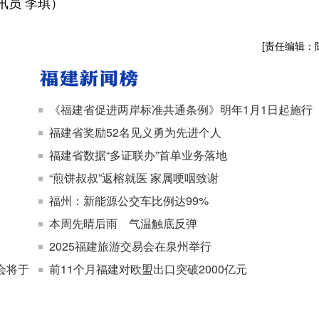
讯员 李琪）
[责任编辑：
《福建省促进两岸标准共通条例》明年1月1日起施行
福建省奖励52名见义勇为先进个人
福建省数据“多证联办”首单业务落地
“煎饼叔叔”返榕就医 家属哽咽致谢
福州：新能源公交车比例达99%
本周先晴后雨 气温触底反弹
2025福建旅游交易会在泉州举行
会将于
前11个月福建对欧盟出口突破2000亿元