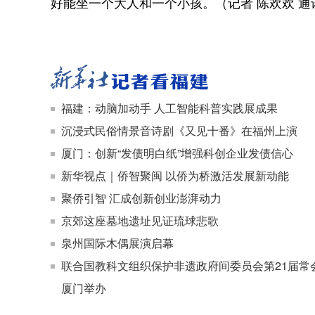
好能坐一个大人和一个小孩。（记者 陈欢欢 通
福建：动脑加动手 人工智能科普实践展成果
沉浸式民俗情景音诗剧《又见十番》在福州上演
厦门：创新“发债明白纸”增强科创企业发债信心
新华视点｜侨智聚闽 以侨为桥激活发展新动能
聚侨引智 汇成创新创业澎湃动力
京郊这座墓地遗址见证琉球悲歌
泉州国际木偶展演启幕
联合国教科文组织保护非遗政府间委员会第21届常
厦门举办