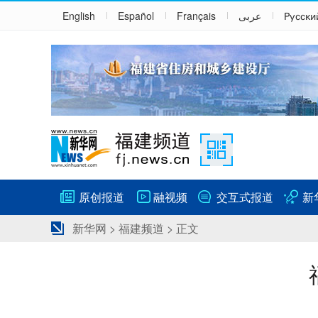
English
Español
Français
عربى
Русски
原创报道
融视频
交互式报道
新
新华网
>
福建频道
> 正文