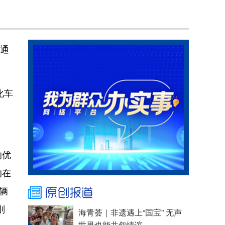
。通
化车
的优
均在
辆
刚