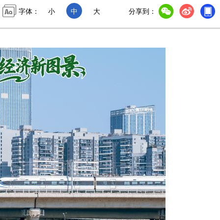
字体：
小
中
大
分享到：