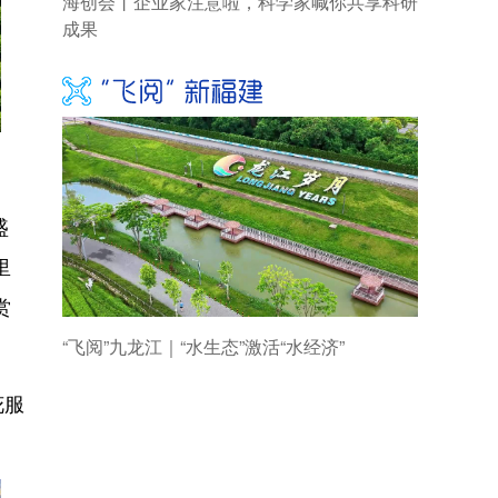
盛
里
赏
花服