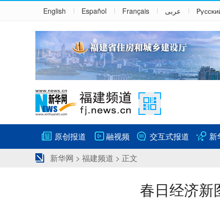
English
Español
Français
عربى
Русски
原创报道
融视频
交互式报道
新
新华网
>
福建频道
> 正文
春日经济新