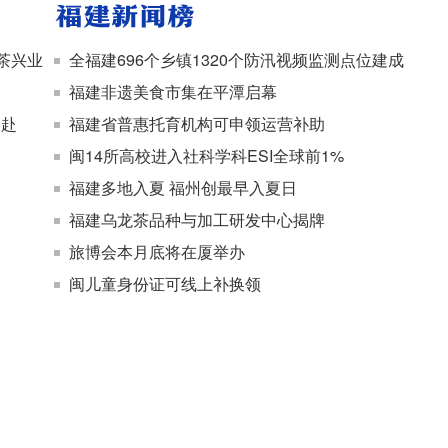
茶兴业
全福建696个乡镇1320个防汛视频监测点位建成
福建非遗美食市集在平潭启幕
奔赴
福建省普惠托育机构可申领运营补助
闽14所高校进入社科学科ESI全球前1%
福建多地入夏 福州创最早入夏日
福建乌龙茶品种与加工研发中心揭牌
旅博会本月底将在厦举办
闽儿童身份证可线上补换领