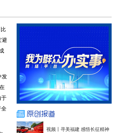
，比
灾避
成
中发
在
由于
行全