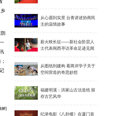
省
点乡
在防
一
汛
击；
记
陈醉]