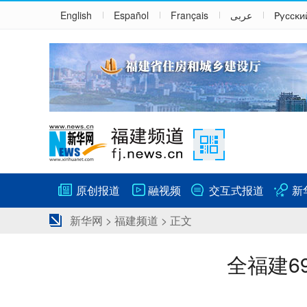
English
Español
Français
عربى
Русски
原创报道
融视频
交互式报道
新
新华网
>
福建频道
> 正文
全福建6