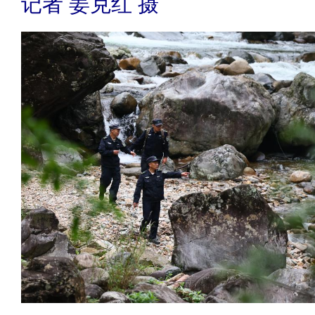
记者 姜克红 摄