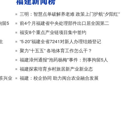
三明：智慧点单破解养老难 政策上门护航“夕阳红”
拘留5
前4个月福建省中央处理部件出口居全国第二
福安8个重点产业链项目集中签约
生
“5·20”福建全省7241对新人办理结婚登记
聚力“十五五” 各地体育工作怎么干？
福建漳州通报"泡药杨梅"事件：刑事拘留5人
福建探索培育乡村旅居新产业新业态
茶兴业
福建：校企协同 助力闽台农业融合发展