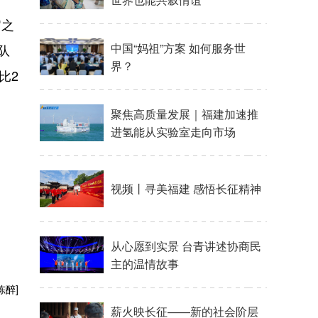
官之
队
比2
陈醉]