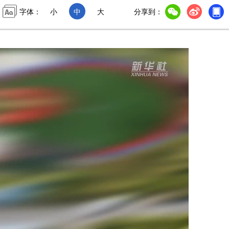
字体：
小
中
大
分享到：