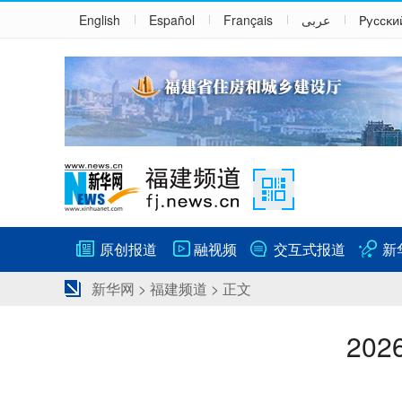
English
Español
Français
عربى
Русски
原创报道
融视频
交互式报道
新
新华网
>
福建频道
> 正文
20