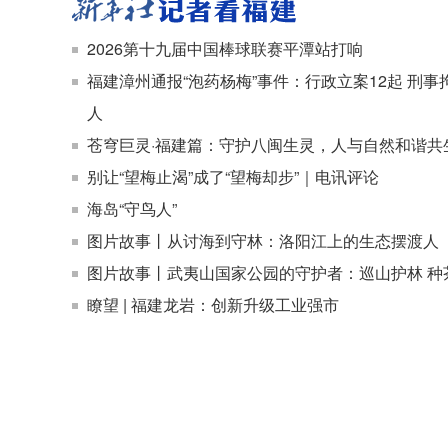
2026第十九届中国棒球联赛平潭站打响
福建漳州通报“泡药杨梅”事件：行政立案12起 刑事
人
苍穹巨灵·福建篇：守护八闽生灵，人与自然和谐共
别让“望梅止渴”成了“望梅却步”｜电讯评论
海岛“守鸟人”
图片故事丨从讨海到守林：洛阳江上的生态摆渡人
图片故事丨武夷山国家公园的守护者：巡山护林 种
瞭望 | 福建龙岩：创新升级工业强市