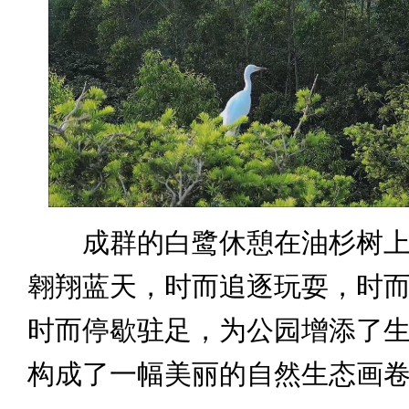
成群的白鹭休憩在油杉树上
翱翔蓝天，时而追逐玩耍，时
时而停歇驻足，为公园增添了
构成了一幅美丽的自然生态画