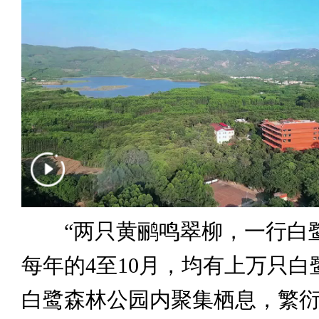
“两只黄鹂鸣翠柳，一行白鹭
每年的4至10月，均有上万只白
白鹭森林公园内聚集栖息，繁