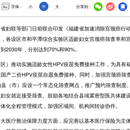
字体：
小
中
大
分享到：
妇联等部门日前联合印发《福建省加速消除宫颈癌行
025年，各设区市和平潭综合实验区适龄妇女宫颈癌筛查率和
2030年，分别达到70%和90%。
）推动实施适龄女性HPV疫苗免费接种工作，为具有
展国产二价HPV疫苗自愿免费接种。同时，加强宫颈癌筛
的县（市）应设一个常态化筛查网点，推广预约筛查制度
便妇女就近接受筛查。鼓励各地结合县域紧密型医共体建
一体化全程管理模式，加强区域间、机构间转诊协作。
医疗救治保障力度方面，应完善以基本医疗保险为主