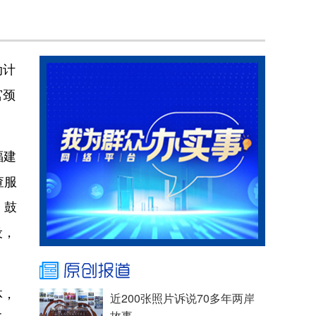
动计
宫颈
福建
查服
。鼓
设，
体，
近200张照片诉说70多年两岸
故事