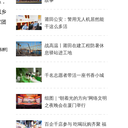
系，
城乡
莆田公安：警用无人机居然能
家团
干这么多活
战高温丨莆田在建工程防暑休
陈醉]
息驿站进工地
千名志愿者带活一座书香小城
组图｜“朝着光的方向”网络文明
之夜晚会在厦门举行
百企千店参与 吃喝玩购齐聚 福