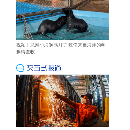
视频丨龙凤小海狮满月了 这份来自海洋的萌
趣请查收