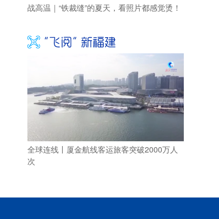
战高温｜“铁裁缝”的夏天，看照片都感觉烫！
全球连线丨厦金航线客运旅客突破2000万人
次