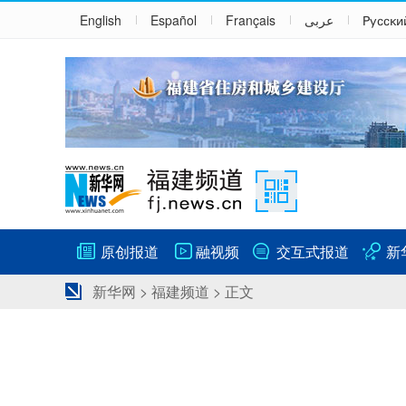
English
Español
Français
عربى
Русски
原创报道
融视频
交互式报道
新
新华网
>
福建频道
> 正文