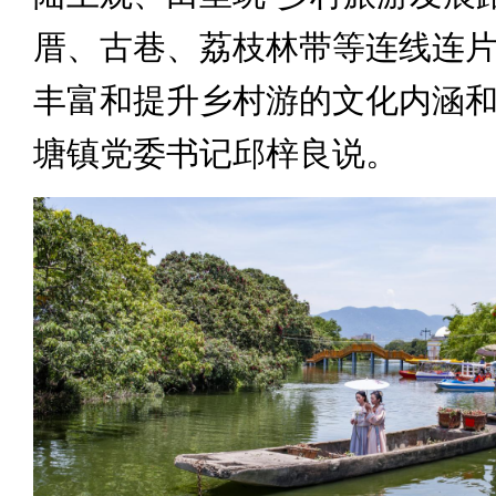
厝、古巷、荔枝林带等连线连
丰富和提升乡村游的文化内涵和
塘镇党委书记邱梓良说。