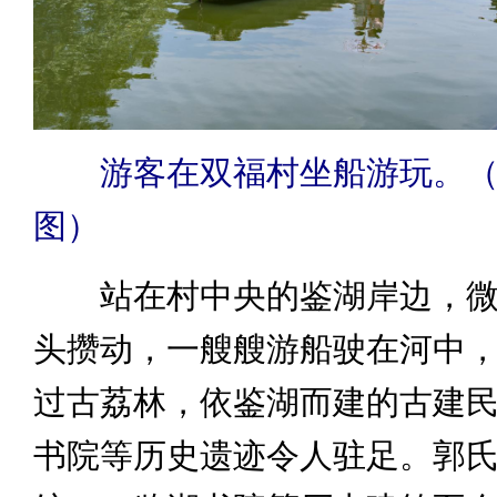
游客在双福村坐船游玩。
图）
站在村中央的鉴湖岸边，微
头攒动，一艘艘游船驶在河中
过古荔林，依鉴湖而建的古建
书院等历史遗迹令人驻足。郭