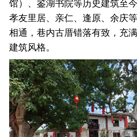
馆）、鉴湖书院等历史建筑至
孝友里居、亲仁、逢原、余庆
相通，巷内古厝错落有致，充
建筑风格。