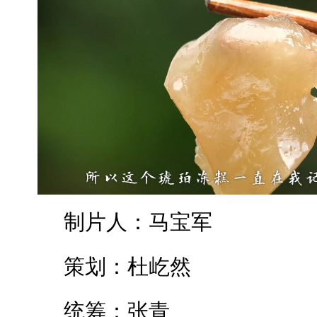
制片人：马宝军
策划：杜屹然
统筹：张青