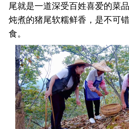
尾就是一道深受百姓喜爱的菜
炖煮的猪尾软糯鲜香，是不可
食。