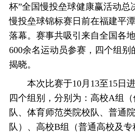
杯”全国慢投垒球健康赢活动总
慢投垒球锦标赛日前在福建平
落幕。赛事共吸引来自全国各地
600余名运动员参赛，四个组别
揭晓。
本次比赛于10月13至15日
四个组别，分别为：高校A组（
队、体育师范类院校队、普通
队）、高校B组（普通高校及专