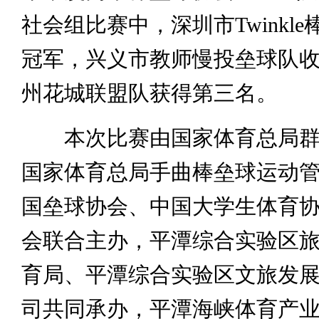
社会组比赛中，深圳市Twinkl
冠军，兴义市教师慢投垒球队
州花城联盟队获得第三名。
本次比赛由国家体育总局群
国家体育总局手曲棒垒球运动
国垒球协会、中国大学生体育
会联合主办，平潭综合实验区
育局、平潭综合实验区文旅发
司共同承办，平潭海峡体育产