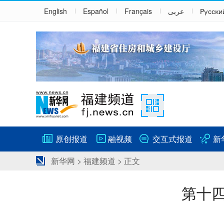
English
Español
Français
عربى
Русски
原创报道
融视频
交互式报道
新
新华网
>
福建频道
> 正文
第十四