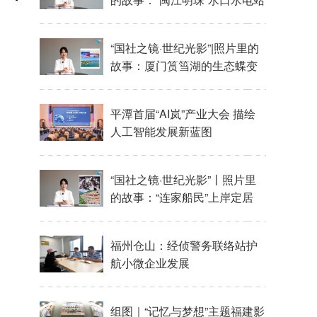
“国社之镜·世纪光影”|照片里的
故事：厦门筼筜湖的生态蝶变
平潭首届“AI岚”产业大会 描绘
人工智能发展新蓝图
“国社之镜·世纪光影”丨照片里
的故事：“连家船民”上岸定居
福州仓山：经侦警务联络站护
航小微企业发展
组图｜“记忆与梦想”主题福建影