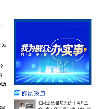
幕，
39
全
最
创历
“国社之镜·世纪光影”｜照片里
立葳]
的故事：“闽江明珠”水口水电站