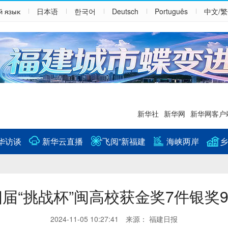
й язык
日本语
한국어
Deutsch
Português
中文/
新华社
新华网
新华网客户
华访谈
新华云直播
“飞阅”新福建
海峡两岸
乡
届“挑战杯”闽高校获金奖7件银奖
2024-11-05 10:27:41 来源： 福建日报