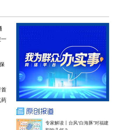
通
进一
保
者首
点药