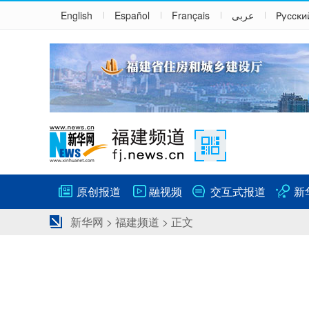
English
Español
Français
عربى
Русски
原创报道
融视频
交互式报道
新
新华网
>
福建频道
> 正文