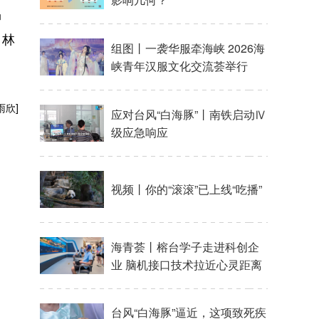
品
 林
雨欣]