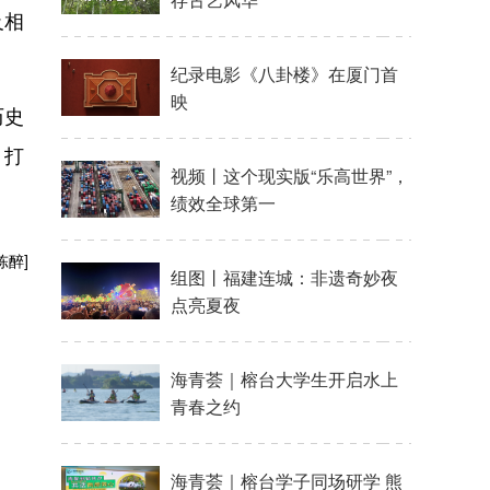
及相
历史
，打
陈醉]