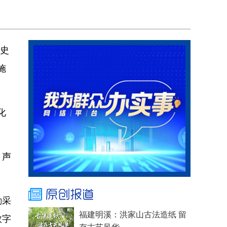
历史
施
化
、声
励采
数字