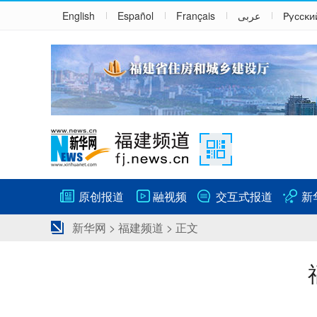
English
Español
Français
عربى
Русски
原创报道
融视频
交互式报道
新
新华网
>
福建频道
> 正文