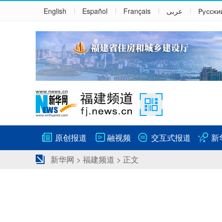
English
Español
Français
عربى
Русски
原创报道
融视频
交互式报道
新
新华网
>
福建频道
> 正文