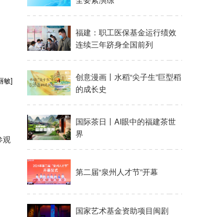
福建：职工医保基金运行绩效
连续三年跻身全国前列
创意漫画丨水稻“尖子生”巨型稻
丽敏]
的成长史
国际茶日丨AI眼中的福建茶世
界
参观
第二届“泉州人才节”开幕
国家艺术基金资助项目闽剧