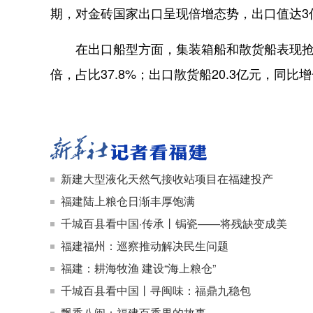
期，对金砖国家出口呈现倍增态势，出口值达3
在出口船型方面，集装箱船和散货船表现抢眼
倍，占比37.8%；出口散货船20.3亿元，同比增长
新建大型液化天然气接收站项目在福建投产
福建陆上粮仓日渐丰厚饱满
千城百县看中国·传承丨锔瓷——将残缺变成美
福建福州：巡察推动解决民生问题
福建：耕海牧渔 建设“海上粮仓”
千城百县看中国丨寻闽味：福鼎九稳包
飘香八闽：福建百香果的故事