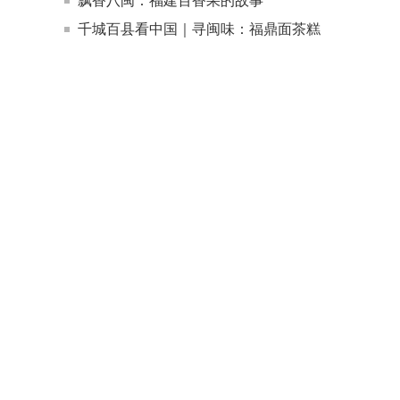
千城百县看中国｜寻闽味：福鼎面茶糕