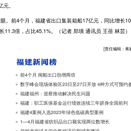
亿元。
。前4个月，福建省出口集装箱船17亿元，同比增长10
11.3倍，占比45.1%。（记者 郑璜 通讯员 王蓓 林芸）
[责任编辑：蒋
前4个月 闽船出口劲增两倍
数字峰会现场体验区23日至27日开放 4种方式可预约
福建福州：巡察推动解决民生问题
福建：职工医保基金运行绩效连续三年跻身全国前列
福建4案例入选2023年绿色低碳典型案例
1—4月福建省纺织品出口额实现两位数增长
福州龙岩试点深化气候适应型城市建设