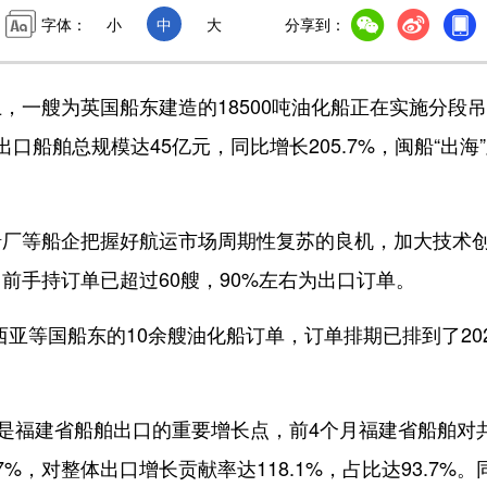
字体：
小
中
大
分享到：
一艘为英国船东建造的18500吨油化船正在实施分段
船舶总规模达45亿元，同比增长205.7%，闽船“出海
等船企把握好航运市场周期性复苏的良机，加大技术
前手持订单已超过60艘，90%左右为出口订单。
等国船东的10余艘油化船订单，订单排期已排到了202
是福建省船舶出口的重要增长点，前4个月福建省船舶对
.7%，对整体出口增长贡献率达118.1%，占比达93.7%。