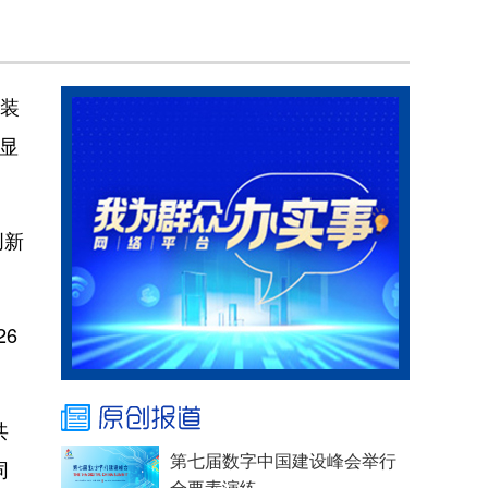
吊装
”显
创新
6
共
第七届数字中国建设峰会举行
同
全要素演练