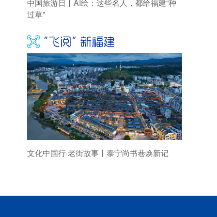
中国旅游日丨AI绘：这些名人，都给福建“种
过草”
文化中国行·老街故事丨泰宁尚书巷焕新记