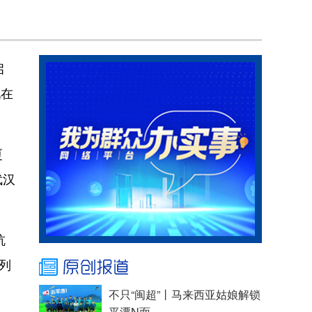
启
现在
厦
武汉
杭
列