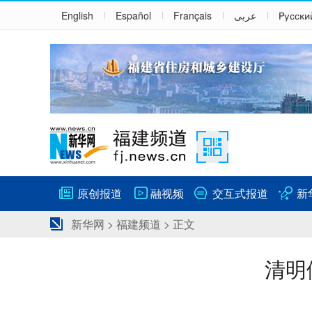
English
Español
Français
عربى
Русски
原创报道
融视频
交互式报道
新
新华网
>
福建频道
> 正文
清明