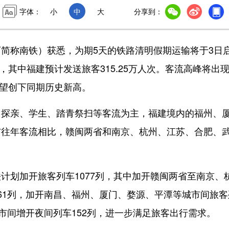
字体：
小
中
大
分享到：
称南铁）获悉，为期5天的铁路清明假期运输将于3日
，其中福建预计发送旅客315.25万人次。客流高峰将出
有望创下同期历史新高。
探亲、学生、踏青祭扫等客流为主，福建境内的福州、
与往年客流相比，赣闽两省和南京、杭州、江苏、合肥、
划加开旅客列车1077列，其中加开赣闽两省至南京、
61列，加开南昌、福州、厦门、婺源、平潭等城市间旅客
市间增开夜间列车152列，进一步满足旅客出行需求。