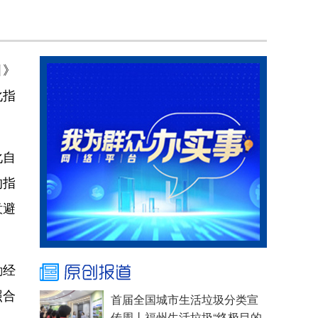
引》
化指
化自
的指
意避
励经
照合
首届全国城市生活垃圾分类宣
传周丨福州生活垃圾“终极目的