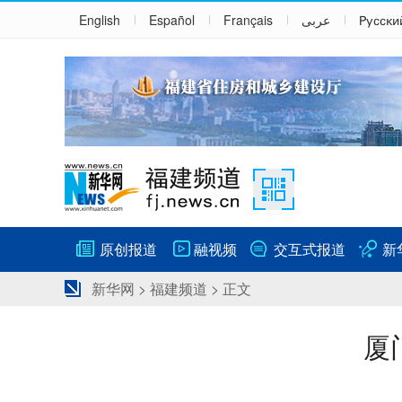
English
Español
Français
عربى
Русски
原创报道
融视频
交互式报道
新
新华网
>
福建频道
> 正文
厦