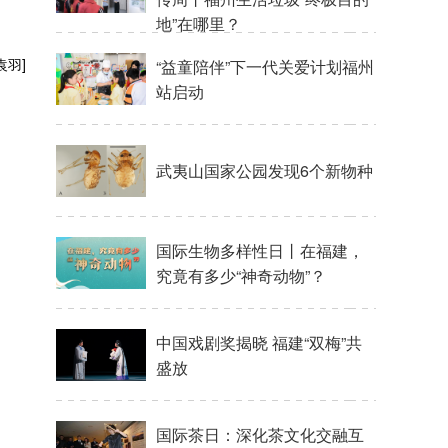
地”在哪里？
袁羽]
“益童陪伴”下一代关爱计划福州
站启动
武夷山国家公园发现6个新物种
国际生物多样性日丨在福建，
究竟有多少“神奇动物”？
中国戏剧奖揭晓 福建“双梅”共
盛放
国际茶日：深化茶文化交融互