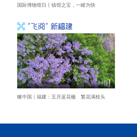
国际博物馆日丨镇馆之宝，一睹为快
瞰中国｜福建：五月蓝花楹 繁花满枝头