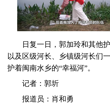
日复一日，郭加玲和其他护
以及区级河长、乡镇级河长们
护着闽南水乡的“幸福河”。
记者：郭圻
报道员：肖和勇