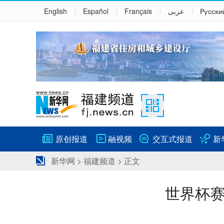
English
Español
Français
عربى
Русски
原创报道
融视频
交互式报道
新
新华网
>
福建频道
> 正文
世界杯