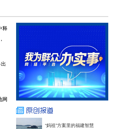
中释
，
备出
长
地网