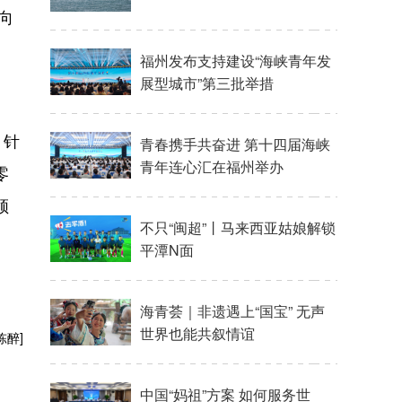
向
，针
零
领
陈醉]