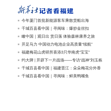
今年厦门首批新能源客车乘散货船出海
千城百县看中国｜寻闽味：爆炒金丝扣
瞰中国｜观日出 赏日落 体验森林康养之旅
开足马力 中国动力电池企业高质量“续航”
福建梅花山虎研所喜添3只华南虎“宝宝”
约大牌 | 开辟下一片战场——专访“战神”刘玉栋
千城百县看中国｜福建晋江：朵朵梅花分外香
千城百县看中国｜寻闽味：鲜美鸭嘴鱼