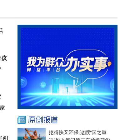
活
着孩
梦
童
家
挖得快又环保 这艘“国之重
和勇]
器”投入厦门第三东通道建设