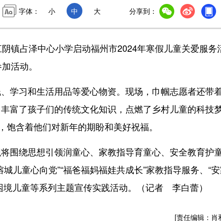
字体：
小
中
大
分享到：
镇占泽中心小学启动福州市2024年寒假儿童关爱服务
参加活动。
学习和生活用品等爱心物资。现场，巾帼志愿者还带
，丰富了孩子们的传统文化知识，点燃了乡村儿童的科技
上，饱含着他们对新年的期盼和美好祝福。
将围绕思想引领润童心、家教指导育童心、安全教育护
城儿童心向党”“福爸福妈福娃共成长”家教指导服务、“安
殊困境儿童等系列主题宣传实践活动。（记者 李白蕾）
[责任编辑：肖