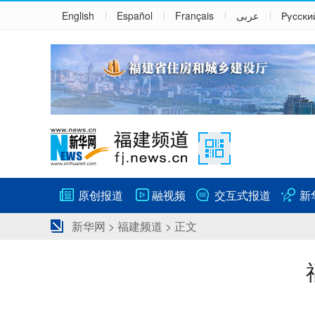
English
Español
Français
عربى
Русски
原创报道
融视频
交互式报道
新
新华网
>
福建频道
> 正文