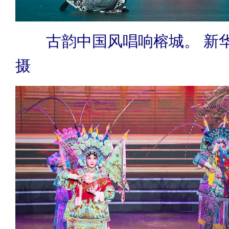
古韵中国风唱响榕城。 新华
摄