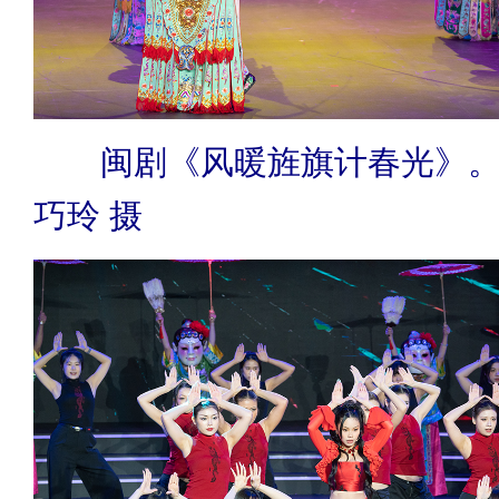
闽剧《风暖旌旗计春光》。 
巧玲 摄