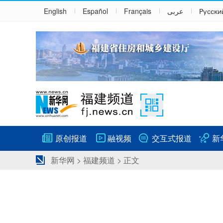
English
Español
Français
عربى
Русски
原创报道
融视频
交互式报道
新
新华网
>
福建频道
> 正文