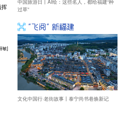
中国旅游日丨AI绘：这些名人，都给福建“种
指挥
过草”
。
丽敏]
文化中国行·老街故事丨泰宁尚书巷焕新记