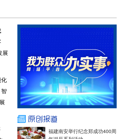
成
客
发展
能化
，智
展
字
福建南安举行纪念郑成功400周
年诞辰系列活动