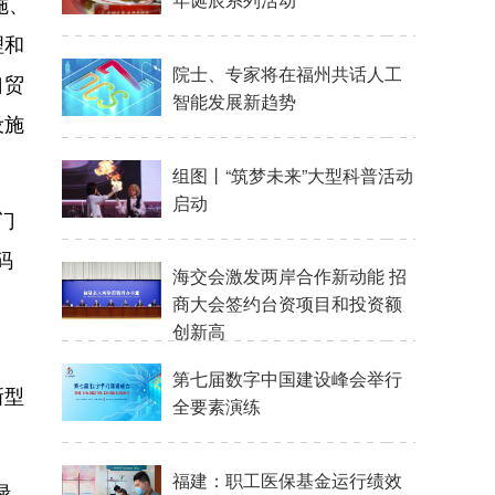
施、
理和
院士、专家将在福州共话人工
口贸
智能发展新趋势
设施
组图丨“筑梦未来”大型科普活动
启动
门
码
海交会激发两岸合作新动能 招
商大会签约台资项目和投资额
创新高
第七届数字中国建设峰会举行
新型
全要素演练
福建：职工医保基金运行绩效
绿