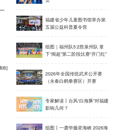
一
雨欣]