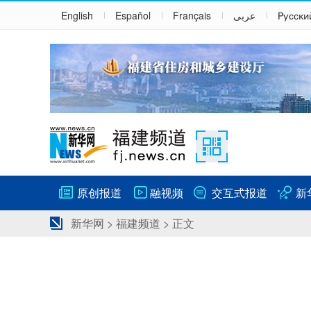
English
Español
Français
عربى
Русски
原创报道
融视频
交互式报道
新
新华网
>
福建频道
> 正文