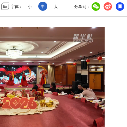
字体：
小
中
大
分享到：