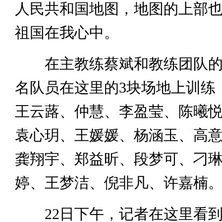
人民共和国地图，地图的上部
祖国在我心中。
在主教练蔡斌和教练团队的带
名队员在这里的3块场地上训练
王云蕗、仲慧、李盈莹、陈曦
袁心玥、王媛媛、杨涵玉、高
龚翔宇、郑益昕、段梦可、刁
婷、王梦洁、倪非凡、许嘉楠
22日下午，记者在这里看到