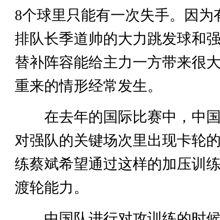
8个球里只能有一次失手。因为
排队长季道帅的大力跳发球和
替补阵容能给主力一方带来很
重来的情形经常发生。
在去年的国际比赛中，中国
对强队的关键场次里出现卡轮
练蔡斌希望通过这样的加压训
渡轮能力。
中国队进行对攻训练的时候