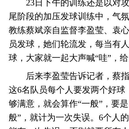
23日下午的训练还是以对攻
尾阶段的加压发球训练中，气
教练蔡斌亲自监督李盈莹、袁心
员发球，她们轮流发，每当有
球，大家就一起大声喊“哇”，
后来李盈莹告诉记者，蔡指
这6名队员每个人要发两个好球
够满意，就会算作“一般”，要是
般”，就计为一次失误。6个人的