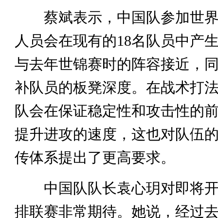
蔡斌表示，中国队参加世界
人员会在现有的18名队员中产
与去年世锦赛时的阵容接近，
补队员的板凳深度。在战术打
队会在保证稳定性和攻击性的
提升进攻的速度，这也对队伍
传体系提出了更高要求。
中国队队长袁心玥对即将开
排联赛非常期待。她说，经过