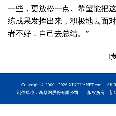
一些，更放松一点。希望能把
练成果发挥出来，积极地去面
者不好，自己去总结。”
[
Copyright © 2000 -
2026
XINHUANET.com All Rig
制作单位：新华网股份有限公司 版权所有：新