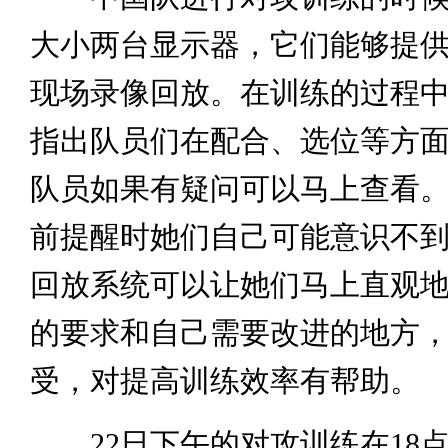
大小两台显示器，它们能够提供
现场录像回放。在训练的过程
指出队员们在配合、选位等方
队员如果有疑问可以马上查看
前提醒时她们自己可能意识不
回放系统可以让她们马上直观
的要求和自己需要改进的地方
受，对提高训练效率有帮助。
22日下午的对攻训练在18