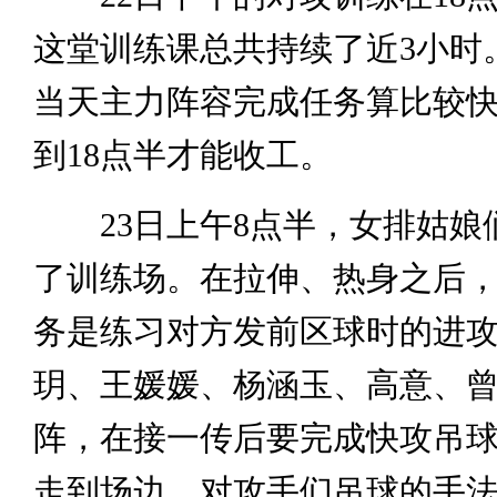
这堂训练课总共持续了近3小时
当天主力阵容完成任务算比较
到18点半才能收工。
23日上午8点半，女排姑娘
了训练场。在拉伸、热身之后
务是练习对方发前区球时的进
玥、王媛媛、杨涵玉、高意、
阵，在接一传后要完成快攻吊
走到场边，对攻手们吊球的手