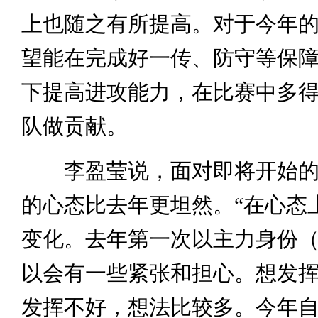
上也随之有所提高。对于今年
望能在完成好一传、防守等保
下提高进攻能力，在比赛中多
队做贡献。
李盈莹说，面对即将开始的
的心态比去年更坦然。“在心态
变化。去年第一次以主力身份
以会有一些紧张和担心。想发
发挥不好，想法比较多。今年