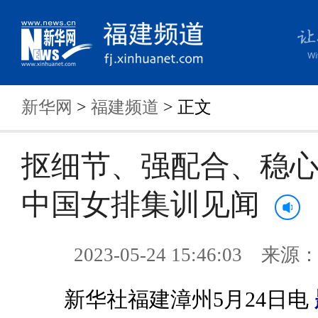
新华网
>
福建频道
> 正文
抠细节、强配合、稳
中国女排集训见闻
2023-05-24 15:46:03 来
新华社福建漳州5月24日电